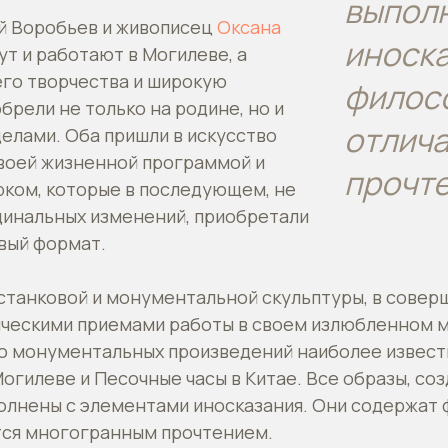
выпол
й Воробьев и живописец
Оксана
иноска
т и работают в Могилеве, а
его творчества и широкую
филос
брели не только на родине, но и
отлич
делами. Оба пришли в искусство
своей жизненной программой и
прочт
рком, которые в последующем, не
динальных изменений, приобретали
вый формат.
станковой и монументальной скульптуры, в совер
ческими приемами работы в своем излюбленном м
го монументальных произведений наиболее извес
Могилеве и Песочные часы в Китае. Все образы, с
олнены с элементами иносказания. Они содержат
тся многогранным прочтением.