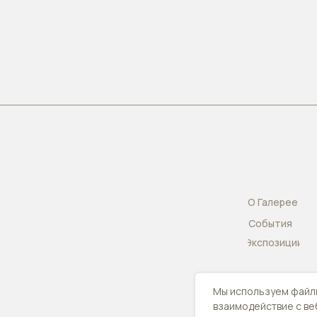
О Галерее
Cобытия
Экспозиции
Мы используем файлы
взаимодействие с ве