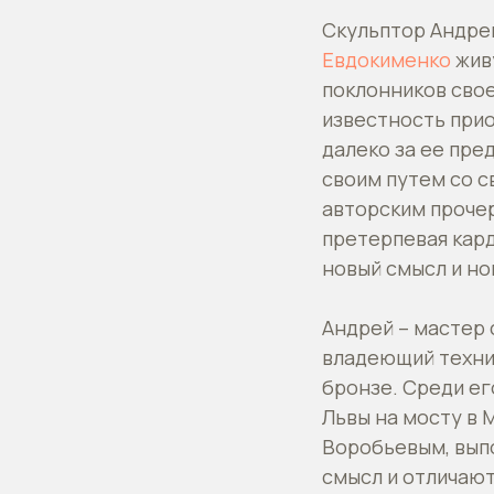
Скульптор Андре
Евдокименко
живу
поклонников сво
известность прио
далеко за ее пре
своим путем со 
авторским проче
претерпевая кар
новый смысл и но
Андрей – мастер 
владеющий техни
бронзе. Среди е
Львы на мосту в 
Воробьевым, вып
смысл и отличаю