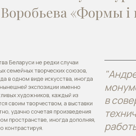
 Воробьева
«Формы i 
тва Беларуси не редки случаи
ых семейных творческих союзов,
"Андре
а в одном виде искусства, иногда
монум
ы нынешней экспозиции именно
тливых художников, каждый из
в сов
ся своим творчеством, а выставки
техни
но, удачно сочетая произведения
ном пространстве, иногда дополняя,
работы
о контрастируя.