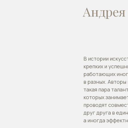
Андрея
В истории искусс
крепких и успешн
работающих иногд
в разных. Автор
такая пара талан
которых занимает
проводят совмест
друг друга в еди
а иногда эффектн