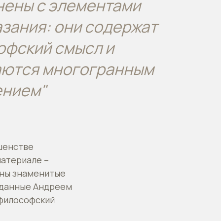
нены с элементами
зания: они содержат
офский смысл и
аются многогранным
ением"
шенстве
атериале –
тны знаменитые
озданные Андреем
 философский