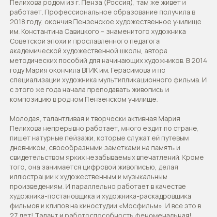
Пелихова родом из г. Пенза (Россия), там же живет и
работает. Профессиональное образование получила в
2018 году, окончив Пензенское художественное училище
им. Константина Савицкого – знаменитого художника
Советской эпохи и прославленного педагога
академической художественной школы, автора
методических пособий для начинающих художников. В 2014
году Мария окончила ВГИК им. Герасимова и по
специализации художника мультипликационного фильма. И
с этого же года начала преподавать живопись и
композицию в родном Пензенском училище.
Молодая, талантливая и творчески активная Мария
Пелихова непрерывно работает, много ездит по стране,
пишет натурные пейзажи, которые служат ей путевым
дневником, своеобразными заметками на память и
свидетельством ярких незабываемых впечатлений. Кроме
того, она занимается цифровой живописью, делая
иллюстрации к художественным и музыкальным
произведениям. И параллельно работает в качестве
художника-постановщика и художника-раскадровщика
фильмов и клипов на киностудии «Мосфильм». И все это в
27 лет! Талант и работоспособность феноменальная!