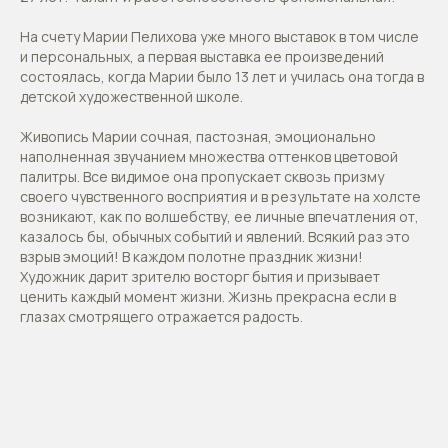
На счету Марии Пелихова уже много выставок в том числе
и персональных, а первая выставка ее произведений
состоялась, когда Марии было 13 лет и училась она тогда в
детской художественной школе.
Живопись Марии сочная, пастозная, эмоционально
наполненная звучанием множества оттенков цветовой
палитры. Все видимое она пропускает сквозь призму
своего чувственного восприятия и в результате на холсте
возникают, как по волшебству, ее личные впечатления от,
казалось бы, обычных событий и явлений. Всякий раз это
взрыв эмоций! В каждом полотне праздник жизни!
Художник дарит зрителю восторг бытия и призывает
ценить каждый момент жизни. Жизнь прекрасна если в
глазах смотрящего отражается радость.