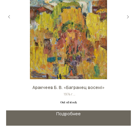
Аракчеев Б. В. «Багранец восені»
1974 г.
Холст, масло
Out of stock
Размер: 80см х 50см
Подробнее