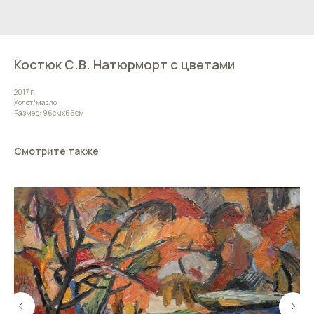
Костюк С.В. Натюрморт с цветами
2017 г.
Холст/масло
Размер: 96смх66см
Смотрите также