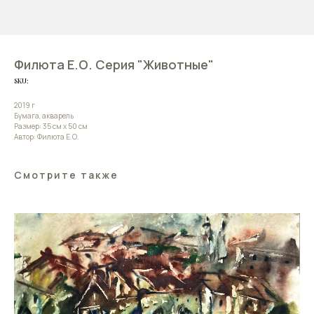
Филюта Е.О. Серия "Животные"
SKU:
2019 г
Бумага, акварель
Размер: 35 см х 50 см
Автор: Филюта Е.О.
Смотрите также