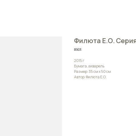
Филюта Е.О. Сери
SKU:
2015 г
Бумага, акварель
Размер: 35 см х 50 см
Автор: Филюта Е.О.