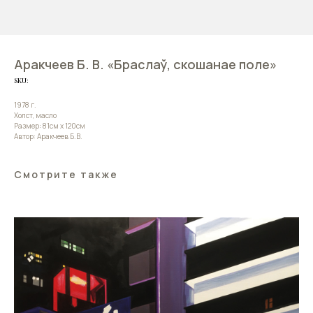
Аракчеев Б. В. «Браслаў, скошанае поле»
SKU:
1978 г.
Холст, масло
Размер: 81см х 120см
Автор: Аракчеев Б.В.
Смотрите также