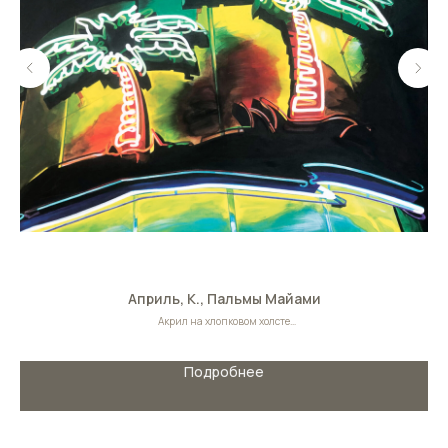
Априль, К., Пальмы Майами
Акрил на хлопковом холсте
Размер: 100х81 cм
Флорида, США
Подробнее