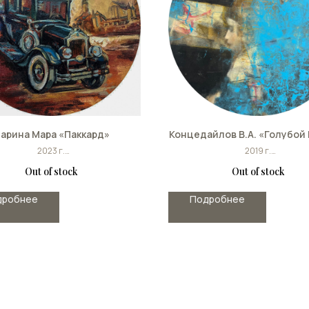
арина Мара «Паккард»
Концедайлов В.А. «Голубой
2023 г.
2019 г.
холст,масло
мдф, акрил,масло
Out of stock
Out of stock
Размер: ∅ 30 см.
∅ 90 см
ПРОДАНА
дробнее
Подробнее
ПРОДАНА