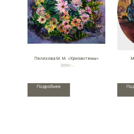
Пелихова М. М. «Хризантемы»
М
2019 г.
Холст, масло
Размер: 50см х 60см
Подробнее
По