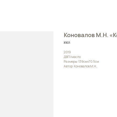
Коновалов М.Н. «
SKU:
2019
ДВП/масло
Размеры: 139смх70.5см
Автор: Коновалов М.Н.