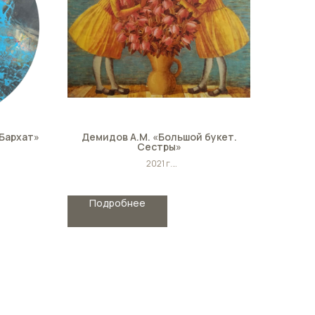
 Бархат»
Демидов А.М. «Большой букет.
Сестры»
2021 г.
Холст/масло
Размер: 90см х 75см
Подробнее