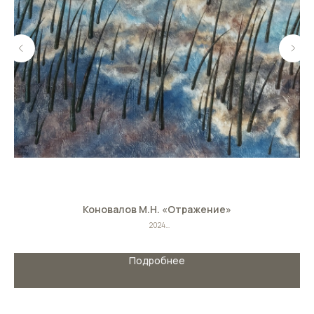
Коновалов М.Н. «Отражение»
2024
Х. карт./масло
Размеры: 33смх42.5см
Подробнее